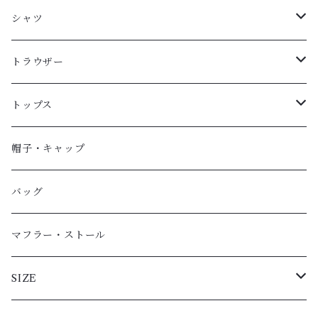
ブルゾン
シャツ
ジャケット
ロングスリーブ
トラウザー
カーディガン
ショートスリーブ
ロングパンツ
トップス
スウェットカーディガン
ショートパンツ
Ｔシャツ（半袖）
帽子・キャップ
Ｔシャツ（長袖）
バッグ
スウェットシャツ
マフラー・ストール
スウェットパーカ
SIZE