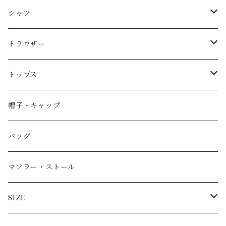
ブルゾン
シャツ
ジャケット
ロングスリーブ
トラウザー
カーディガン
ショートスリーブ
ロングパンツ
トップス
スウェットカーディガン
ショートパンツ
Ｔシャツ（半袖）
帽子・キャップ
Ｔシャツ（長袖）
バッグ
スウェットシャツ
マフラー・ストール
スウェットパーカ
SIZE