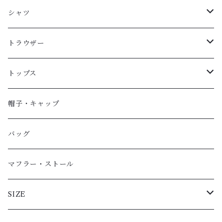
ブルゾン
シャツ
ジャケット
ロングスリーブ
トラウザー
カーディガン
ショートスリーブ
ロングパンツ
トップス
スウェットカーディガン
ショートパンツ
Ｔシャツ（半袖）
帽子・キャップ
Ｔシャツ（長袖）
バッグ
スウェットシャツ
マフラー・ストール
スウェットパーカ
SIZE